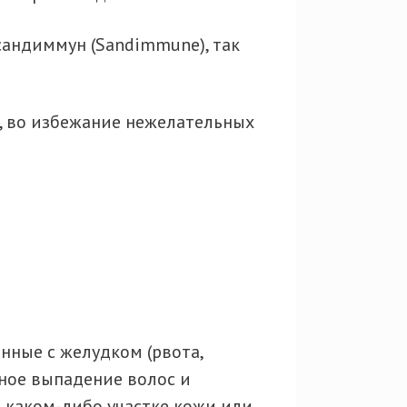
 сандиммун (Sandimmune), так
н, во избежание нежелательных
ные с желудком (рвота,
рное выпадение волос и
каком-либо участке кожи или