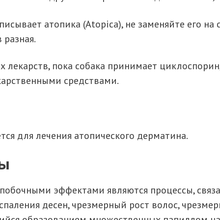
писывает атопика (Atopica), не заменяйте его на
 разная.
х лекарств, пока собака принимает циклоспори
карственными средствами.
тся для лечения атопического дерматина.
ты
обочными эффектами являются процессы, связан
оспаления десен, чрезмерный рост волос, чрезме
ийся образованием множественных папиллом на 