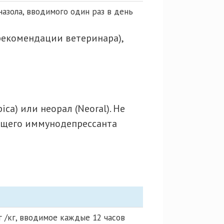
коназола, вводимого один раз в день
рекомендации ветеринара),
a) или неорал (Neoral). Не
общего иммунодепрессанта
мг /кг, вводимое каждые 12 часов