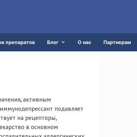
ок препаратов
Блог
О нас
Партнерам
начения, активным
т иммунодепрессант подавляет
твует на рецепторы,
Лекарство в основном
воспалительных аллергических