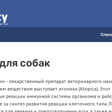
Спис
для собак
н – лекарственный препарат ветеринарного наз
м веществом выступает атопика (Atopica). Это
ые реакции иммунной системы организма и дейс
 за синтез развития реакции клеточного типа. 
ся для лечения и предотвращения зуда, а также 